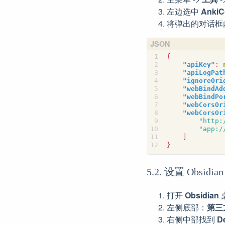
左边选中
AnkiC
将弹出的对话框
{
"apiKey"
:
"apiLogPat
"ignoreOri
"webBindAd
"webBindPo
"webCorsOr
"webCorsOr
"http:
"app:/
]
}
5.2. 设置 Obsidia
打开
Obsidian
左侧底部：
第三
右侧中部找到
De