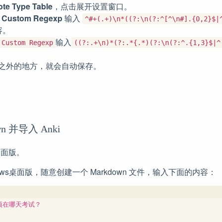
ote Type Table
，点击展开设置窗口。
的
Custom Regexp
输入
^#+(.+)\n*((?:\n(?:^[^\n#].{0,2}$|
容。
输入
Custom Regexp
((?:.+\n)*(?:.*{.*)(?:\n(?:^.{1,3}$|^
之外的地方，就会自动保存。
。
wn 并导入 Anki
s桌面版。
ows桌面版，随意创建一个 Markdown 文件，输入下面的内容：