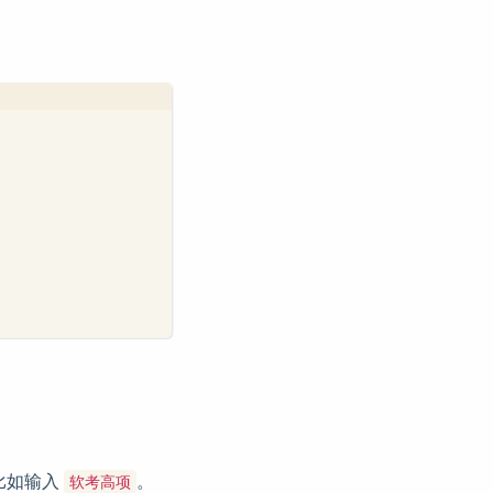
。比如输入
。
软考高项