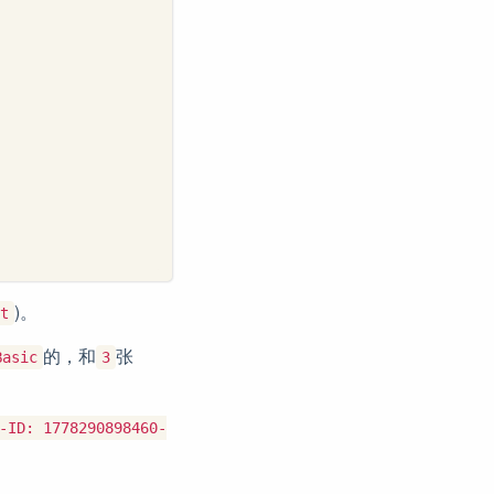
)。
t
的，和
张
Basic
3
-ID: 1778290898460-