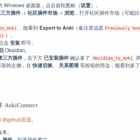
的 Windows 桌面版，点击齿轮图标（
设置
）。
第三方插件
->
社区插件市场
->
浏览
，打开社区插件市场（可能比
，能看到
Export to Anki
（备注里说是
to_Anki
Previously kno
）。
ki
点击
安装
即可。
启
Obsidian。
第三方插件
，右下方
已安装插件
确认多了
并
Obsidian_to_Anki
 主界面的左侧，在
快速切换
、
关系图谱
等按钮的旁边，能看到多了个
 AnkiConnect
ki`的github页面
。
版本。
>
插件
，打开插件窗口。