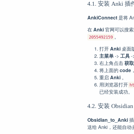
4.1. 安装 Anki 插件
AnkiConnect
是将 An
在
Anki
官网可以搜索
。
2055492159
打开
Anki
桌面
主菜单
->
工具
-
右上角点击
获取
将上面的
code
重启
Anki
。
用浏览器打开
h
已经安装成功。
4.2. 安装 Obsidia
Obsidian_to_Anki
插
送给 Anki，还能自