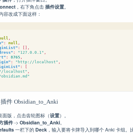
onnect
，右下角点击
插件设置
。
内容改成下面这样：
null
,
h"
:
null
,
ginList"
:
[],
dress"
:
"127.0.0.1"
,
rt"
:
8765
,
igin"
:
"http://localhost"
,
iginList"
:
[
//localhost"
,
/obsidian.md"
n 插件 Obsidian_to_Anki
桌面版，点击齿轮图标（
设置
）。
方插件
->
Obsidian_to_Anki
。
faults
一栏下的
Deck
，输入要将卡牌导入到哪个 Anki 卡组